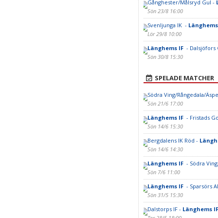
Gånghester/Målsryd Gul -
Sön 23/8 16:00
Svenljunga IK -
Länghems
Lör 29/8 10:00
Länghems IF
- Dalsjöfors
Sön 30/8 15:30
SPELADE MATCHER
Södra Ving/Rångedala/Äsp
Sön 21/6 17:00
Länghems IF
- Fristads G
Sön 14/6 15:30
Bergdalens IK Röd -
Längh
Sön 14/6 14:30
Länghems IF
- Södra Vin
Sön 7/6 11:00
Länghems IF
- Sparsörs A
Sön 31/5 15:30
Dalstorps IF -
Länghems I
Tor 28/5 18:00