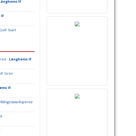
Länghems IF
 IF
 GoIF Svart
ered -
Länghems IF
oIF Grön
ems IF
g/Rångedala/Äspered
IK
F