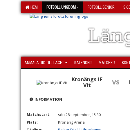
HEM
FOTBOLL UNGDOM
FOTBOLL SENIOR
SKI
Läng
ANMÄLA DIG TILL LAGET
KALENDER
MATCHER
KON
Kronängs IF
vs
Vit
INFORMATION
Matchstart:
sön 28 september, 15:30
Plats:
Kronäng Arena
Tävling:
Pojkar Div 11 Ulricehamn