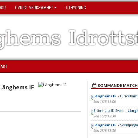
DOR
ÖVRIGT VERKSAMHET
UTHYRNING
hems Idrotts
TAKT
KOMMANDE MATCH
Länghems IF
Länghems IF
- Ulricehamn
Sön 16/8 11:00
Brämhults IK Svart -
Läng
Sön 16/8 13:30
Länghems IF
- Svenljunga
Sön 23/8 15:30