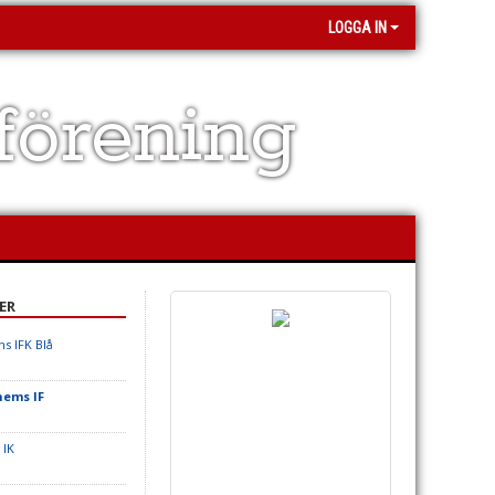
LOGGA IN
förening
ER
s IFK Blå
hems IF
 IK