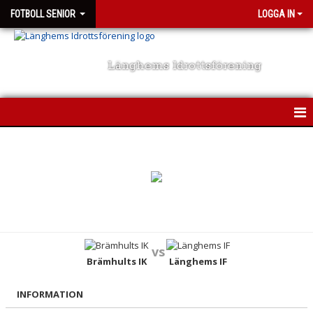
FOTBOLL SENIOR
LOGGA IN
Länghems Idrottsförening
A-LAGET
NYHETER
KALENDER
MATCHER
vs
TRUPPEN
Brämhults IK
Länghems IF
KONTAKT
INFORMATION