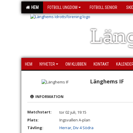
HEM
FOTBOLL UNGDOM
FOTBOLL SENIOR
SKI
Läng
HEM
NYHETER
OM KLUBBEN
KONTAKT
KALENDE
Länghems IF
INFORMATION
Matchstart:
tor 02 juli, 19:15
Plats:
Ingsvallen A-plan
Tävling:
Herrar, Div 4 Södra