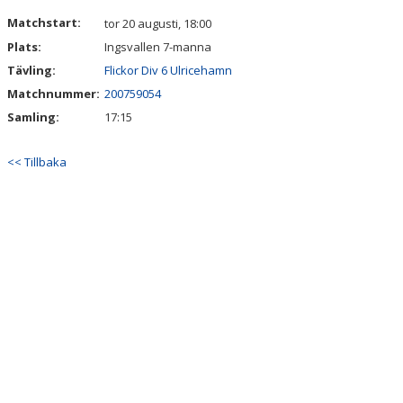
DOKUMENT
Matchstart:
tor 20 augusti, 18:00
Plats:
Ingsvallen 7-manna
BILDGALLERI
Tävling:
Flickor Div 6 Ulricehamn
Matchnummer:
200759054
Samling:
17:15
<< Tillbaka