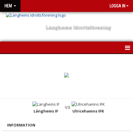
HEM
LOGGA IN
Länghems Idrottsförening
HEM
NYHETER
OM KLUBBEN
KONTAKT
vs
Länghems IF
Ulricehamns IFK
KALENDER
MATCHSCHEMA
INFORMATION