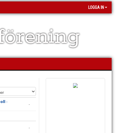
LOGGA IN
förening
oll
-
-
-