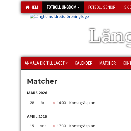
HEM
FOTBOLL UNGDOM
FOTBOLL SENIOR
SKI
Läng
ANMÄLA DIG TILL LAGET
KALENDER
MATCHER
KON
Matcher
MARS 2026
28
lör
14:00
Konstgräsplan
APRIL 2026
15
ons
17:30
Konstgräsplan