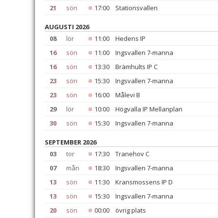
21
sön
17:00
Stationsvallen
AUGUSTI 2026
08
lör
11:00
Hedens IP
16
sön
11:00
Ingsvallen 7-manna
16
sön
13:30
Brämhults IP C
23
sön
15:30
Ingsvallen 7-manna
23
sön
16:00
Målevi B
29
lör
10:00
Högvalla IP Mellanplan
30
sön
15:30
Ingsvallen 7-manna
SEPTEMBER 2026
03
tor
17:30
Tranehov C
07
mån
18:30
Ingsvallen 7-manna
13
sön
11:30
Kransmossens IP D
13
sön
15:30
Ingsvallen 7-manna
20
sön
00:00
övrig plats