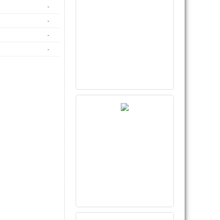
-
-
-
-