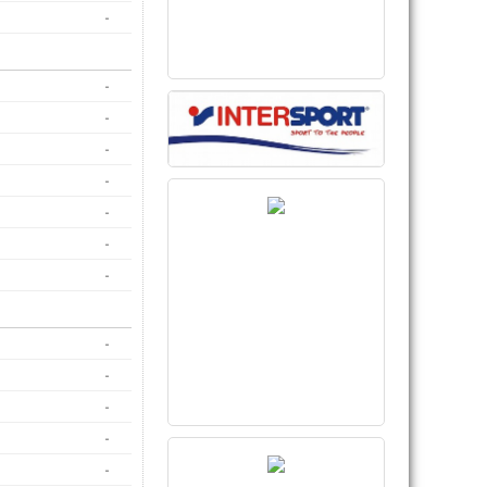
-
-
-
-
-
-
-
-
-
-
-
-
-