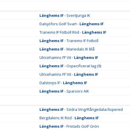
Länghems IF
- Svenljunga IK
Dalsjöfors GoIF Svart -
Länghems IF
Tranemo IF Fotboll Röd -
Länghems IF
Länghems IF
- Tranemo IF Fotboll
Länghems IF
- Mariedals IK Blå
Ulricehamns FF Vit -
Länghems IF
Länghems IF
- Ospecificerat lag (9)
Ulricehamns FF Vit -
Länghems IF
Dalstorps IF -
Länghems IF
Länghems IF
- Sparsörs AIK
Länghems IF
- Södra Ving/Rångedala/Äspered
Bergdalens IK Röd -
Länghems IF
Länghems IF
- Fristads GoIF Grön