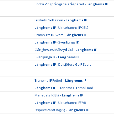
Södra Ving/Rångedala/Äspered -
Länghems IF
Fristads GoIF Grön -
Länghems IF
Länghems IF
- Ulricehamns IFK Blå
Brämhults IK Svart -
Länghems IF
Länghems IF
- Svenljunga IK
Gånghester/Målsryd Gul -
Länghems IF
Svenljunga IK -
Länghems IF
Länghems IF
- Dalsjöfors GoIF Svart
Tranemo IF Fotboll -
Länghems IF
Länghems IF
- Tranemo IF Fotboll Röd
Mariedals IK Blå -
Länghems IF
Länghems IF
- Ulricehamns FF Vit
Ospecificerat lag (9) -
Länghems IF