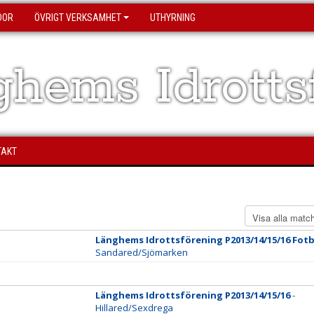
DOR
ÖVRIGT VERKSAMHET
UTHYRNING
hems Idrotts
TAKT
Länghems Idrottsförening P2013/14/15/16 Fotb
Sandared/Sjömarken
Länghems Idrottsförening P2013/14/15/16
-
Hillared/Sexdrega