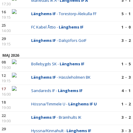
Mariedals IK A -
Länghems IF A
5 - 1
17:30
16
Länghems IF
- Torestorp-Älekulla FF
5 - 1
19:15
25
FC Kabel Åttio -
Länghems IF
1 - 0
14:00
29
Länghems IF
- Dalsjöfors GoIF
3 - 2
19:15
MAJ 2026
08
Bollebygds SK -
Länghems IF
1 - 5
19:00
12
Länghems IF
- Hässleholmen BK
2 - 3
19:15
17
Sandareds IF -
Länghems IF
4 - 1
16:00
18
Hössna/Timmele U -
Länghems IF U
1 - 2
19:00
22
Länghems IF
- Brämhults IK
3 - 2
19:00
29
Hyssna/Kinnahult -
Länghems IF
3 - 3