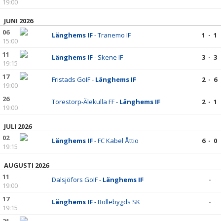
19:00
JUNI 2026
06
Länghems IF
- Tranemo IF
1 - 1
15:00
11
Länghems IF
- Skene IF
3 - 3
19:15
17
Fristads GoIF -
Länghems IF
2 - 6
19:00
26
Torestorp-Älekulla FF -
Länghems IF
2 - 1
19:00
JULI 2026
02
Länghems IF
- FC Kabel Åttio
6 - 0
19:15
AUGUSTI 2026
11
Dalsjöfors GoIF -
Länghems IF
-
19:00
17
Länghems IF
- Bollebygds SK
-
19:15