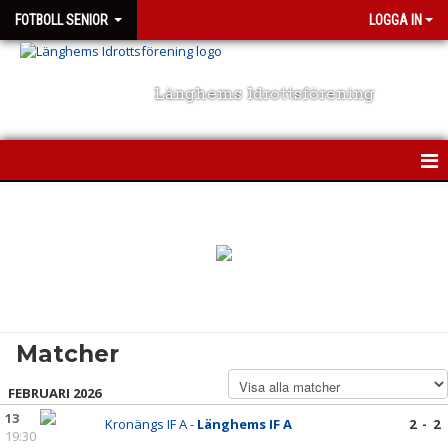
FOTBOLL SENIOR
LOGGA IN
Länghems Idrottsförening
A-LAGET
NYHETER
KALENDER
MATCHER
Matcher
TRUPPEN
FEBRUARI 2026
KONTAKT
13
Kronängs IF A -
Länghems IF A
2 - 2
19:30