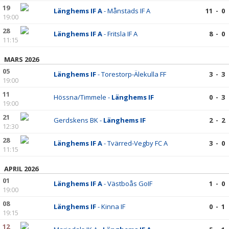
19
Länghems IF A
- Månstads IF A
11 - 0
19:00
28
Länghems IF A
- Fritsla IF A
8 - 0
11:15
MARS 2026
05
Länghems IF
- Torestorp-Älekulla FF
3 - 3
19:00
11
Hössna/Timmele -
Länghems IF
0 - 3
19:00
21
Gerdskens BK -
Länghems IF
2 - 2
12:30
28
Länghems IF A
- Tvärred-Vegby FC A
3 - 0
11:15
APRIL 2026
01
Länghems IF A
- Västboås GoIF
1 - 0
19:00
08
Länghems IF
- Kinna IF
0 - 1
19:15
12