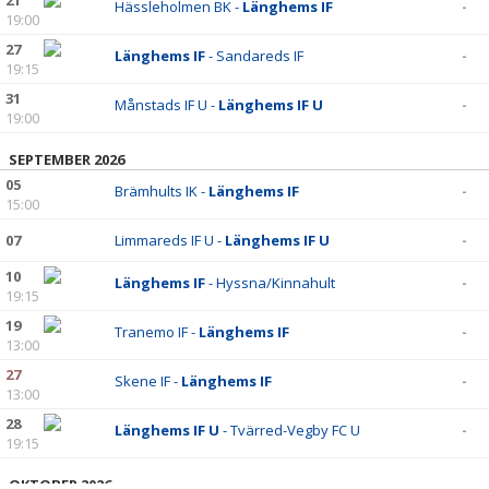
21
Hässleholmen BK -
Länghems IF
-
19:00
27
Länghems IF
- Sandareds IF
-
19:15
31
Månstads IF U -
Länghems IF U
-
19:00
SEPTEMBER 2026
05
Brämhults IK -
Länghems IF
-
15:00
07
Limmareds IF U -
Länghems IF U
-
10
Länghems IF
- Hyssna/Kinnahult
-
19:15
19
Tranemo IF -
Länghems IF
-
13:00
27
Skene IF -
Länghems IF
-
13:00
28
Länghems IF U
- Tvärred-Vegby FC U
-
19:15
OKTOBER 2026