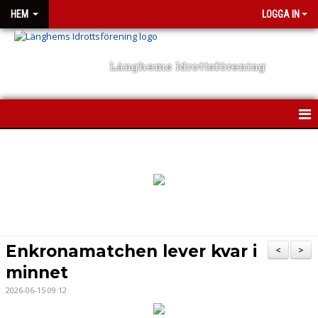
HEM
LOGGA IN
Länghems Idrottsförening
HEM
NYHETER
TRÄNINGSKLÄDER
OM KLUBBEN
Enkronamatchen lever kvar i
<
>
KONTAKT
minnet
2026-06-15 09:12
KALENDER