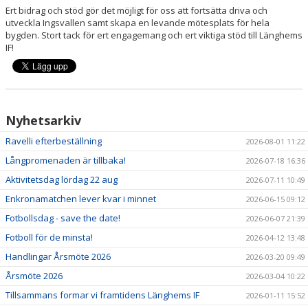
MATCHSCHEMA
Ert bidrag och stöd gör det möjligt för oss att fortsätta driva och
utveckla Ingsvallen samt skapa en levande mötesplats för hela
bygden. Stort tack för ert engagemang och ert viktiga stöd till Länghems
DOKUMENT
IF!
BILDGALLERI
Nyhetsarkiv
Ravelli efterbeställning
2026-08-01 11:22
Långpromenaden är tillbaka!
2026-07-18 16:36
Aktivitetsdag lördag 22 aug
2026-07-11 10:49
Enkronamatchen lever kvar i minnet
2026-06-15 09:12
Fotbollsdag - save the date!
2026-06-07 21:39
Fotboll för de minsta!
2026-04-12 13:48
Handlingar Årsmöte 2026
2026-03-20 09:49
Årsmöte 2026
2026-03-04 10:22
Tillsammans formar vi framtidens Länghems IF
2026-01-11 15:52