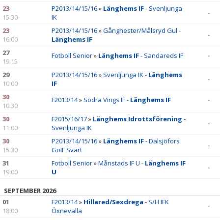
23
P2013/14/15/16
»
Länghems IF
- Svenljunga
-
15:30
IK
23
P2013/14/15/16
»
Gånghester/Målsryd Gul -
-
16:00
Länghems IF
27
Fotboll Senior
»
Länghems IF
- Sandareds IF
-
19:15
29
P2013/14/15/16
»
Svenljunga IK -
Länghems
-
10:00
IF
30
F2013/14
»
Södra Vings IF -
Länghems IF
-
10:30
30
F2015/16/17
»
Länghems Idrottsförening
-
-
11:00
Svenljunga IK
30
P2013/14/15/16
»
Länghems IF
- Dalsjöfors
-
15:30
GoIF Svart
31
Fotboll Senior
»
Månstads IF U -
Länghems IF
-
19:00
U
SEPTEMBER 2026
01
F2013/14
»
Hillared/Sexdrega
- S/H IFK
-
18:00
Öxnevalla