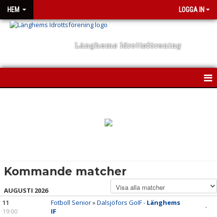
HEM
LOGGA IN
Länghems Idrottsförening
HEM
NYHETER
OM KLUBBEN
KONTAKT
Kommande matcher
KALENDER
AUGUSTI 2026
11
MATCHSCHEMA
Fotboll Senior
»
Dalsjöfors GoIF -
Länghems
-
19:00
IF