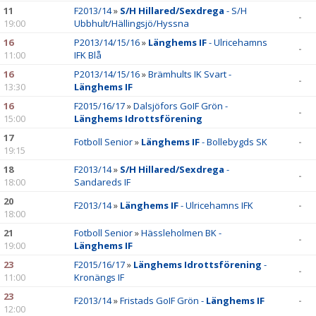
DOKUMENT
11
F2013/14
»
S/H Hillared/Sexdrega
- S/H
-
19:00
Ubbhult/Hällingsjö/Hyssna
BILDGALLERI
16
P2013/14/15/16
»
Länghems IF
- Ulricehamns
-
11:00
IFK Blå
16
P2013/14/15/16
»
Brämhults IK Svart -
-
13:30
Länghems IF
16
F2015/16/17
»
Dalsjöfors GoIF Grön -
-
15:00
Länghems Idrottsförening
17
Fotboll Senior
»
Länghems IF
- Bollebygds SK
-
19:15
18
F2013/14
»
S/H Hillared/Sexdrega
-
-
18:00
Sandareds IF
20
F2013/14
»
Länghems IF
- Ulricehamns IFK
-
18:00
21
Fotboll Senior
»
Hässleholmen BK -
-
19:00
Länghems IF
23
F2015/16/17
»
Länghems Idrottsförening
-
-
11:00
Kronängs IF
23
F2013/14
»
Fristads GoIF Grön -
Länghems IF
-
12:00