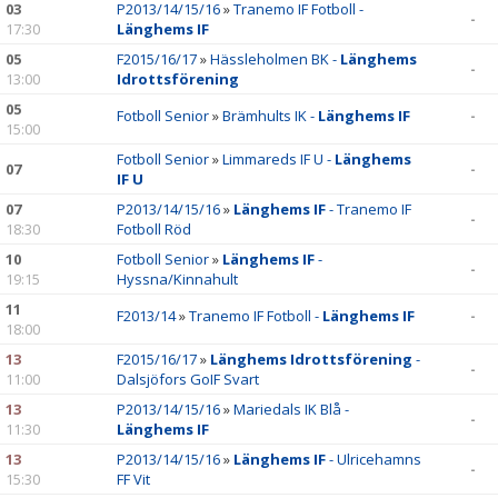
03
P2013/14/15/16
»
Tranemo IF Fotboll -
-
17:30
Länghems IF
05
F2015/16/17
»
Hässleholmen BK -
Länghems
-
13:00
Idrottsförening
05
Fotboll Senior
»
Brämhults IK -
Länghems IF
-
15:00
Fotboll Senior
»
Limmareds IF U -
Länghems
07
-
IF U
07
P2013/14/15/16
»
Länghems IF
- Tranemo IF
-
18:30
Fotboll Röd
10
Fotboll Senior
»
Länghems IF
-
-
19:15
Hyssna/Kinnahult
11
F2013/14
»
Tranemo IF Fotboll -
Länghems IF
-
18:00
13
F2015/16/17
»
Länghems Idrottsförening
-
-
11:00
Dalsjöfors GoIF Svart
13
P2013/14/15/16
»
Mariedals IK Blå -
-
11:30
Länghems IF
13
P2013/14/15/16
»
Länghems IF
- Ulricehamns
-
15:30
FF Vit