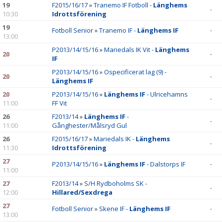
19
F2015/16/17
»
Tranemo IF Fotboll -
Länghems
-
10:30
Idrottsförening
19
Fotboll Senior
»
Tranemo IF -
Länghems IF
-
13:00
P2013/14/15/16
»
Mariedals IK Vit -
Länghems
20
-
IF
P2013/14/15/16
»
Ospecificerat lag (9) -
20
-
Länghems IF
20
P2013/14/15/16
»
Länghems IF
- Ulricehamns
-
11:00
FF Vit
26
F2013/14
»
Länghems IF
-
-
11:00
Gånghester/Målsryd Gul
26
F2015/16/17
»
Mariedals IK -
Länghems
-
11:30
Idrottsförening
27
P2013/14/15/16
»
Länghems IF
- Dalstorps IF
-
11:00
27
F2013/14
»
S/H Rydboholms SK -
-
12:00
Hillared/Sexdrega
27
Fotboll Senior
»
Skene IF -
Länghems IF
-
13:00