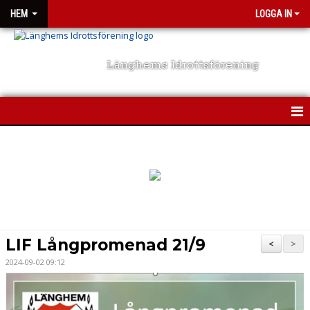
HEM
LOGGA IN
Länghems Idrottsförening
HEM
NYHETER
TRÄNINGSKLÄDER
OM KLUBBEN
LIF Långpromenad 21/9
<
>
KONTAKT
2024-09-02 09:12
KALENDER