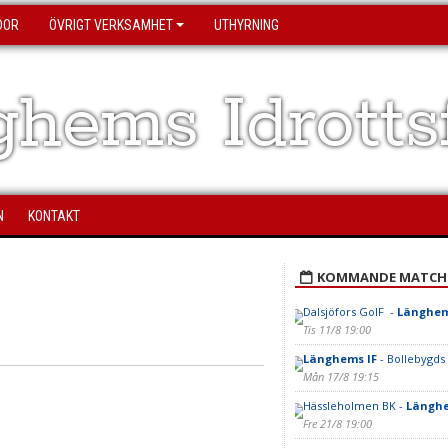
DOR
ÖVRIGT VERKSAMHET
UTHYRNING
hems Idrotts
N
KONTAKT
KOMMANDE MATCH
Dalsjöfors GoIF -
Länghem
Tis 11/8 19:00
Länghems IF
- Bollebygds
Mån 17/8 19:15
Hässleholmen BK -
Länghe
Fre 21/8 19:00