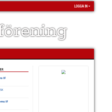
LOGGA IN
förening
ER
s IF
 SK
ms IF