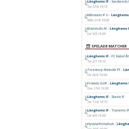
Länghems IF
- Sandareds 
Tor 27/8 19:15
Månstads IF U -
Länghems 
Mån 31/8 19:00
Brämhults IK -
Länghems 
Lör 5/9 15:00
SPELADE MATCHER
Länghems IF
- FC Kabel Åt
Tor 2/7 19:15
Torestorp-Älekulla FF -
Län
Fre 26/6 19:00
Fristads GoIF -
Länghems 
Ons 17/6 19:00
Länghems IF
- Skene IF
Tor 11/6 19:15
Länghems IF
- Tranemo I
Lör 6/6 15:00
Hyssna/Kinnahult -
Länghe
Fre 29/5 19:00