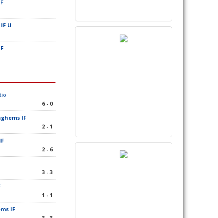
IF
IF U
IF
tio
6 - 0
ghems IF
2 - 1
IF
2 - 6
3 - 3
F
1 - 1
ms IF
3 - 3