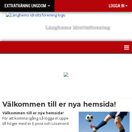
EXTRATRÄNING UNGDOM
LOGGA IN
Länghems Idrottsförening
HEM
NYHETER
KALENDER
MEDLEMMAR
Välkommen till er nya hemsida!
BILDGALLERI
Välkommen till er nya hemsida!
För att komma igång så logga in uppe
DOKUMENT
till höger med er E-post och Lösenord.