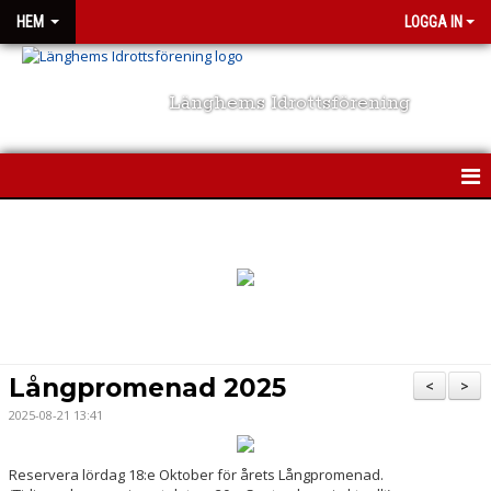
HEM
LOGGA IN
Länghems Idrottsförening
HEM
NYHETER
TRÄNINGSKLÄDER
OM KLUBBEN
Långpromenad 2025
<
>
KONTAKT
2025-08-21 13:41
KALENDER
Reservera lördag 18:e Oktober för årets Långpromenad.