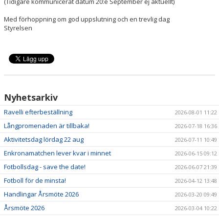
(Tidigare kommunicerat datum 20:e September ej aktuellt)
MATCHSCHEMA
Med förhoppning om god uppslutning och en trevlig dag
DOKUMENT
Styrelsen
BILDGALLERI
Nyhetsarkiv
Ravelli efterbeställning
2026-08-01 11:22
Långpromenaden är tillbaka!
2026-07-18 16:36
Aktivitetsdag lördag 22 aug
2026-07-11 10:49
Enkronamatchen lever kvar i minnet
2026-06-15 09:12
Fotbollsdag - save the date!
2026-06-07 21:39
Fotboll för de minsta!
2026-04-12 13:48
Handlingar Årsmöte 2026
2026-03-20 09:49
Årsmöte 2026
2026-03-04 10:22