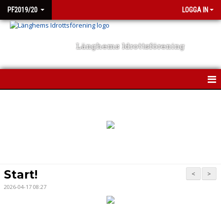
PF2019/20
LOGGA IN
Länghems Idrottsförening
HEM
NYHETER
KALENDER
MATCHER
Start!
<
>
TRUPPEN
2026-04-17 08:27
BILDGALLERI